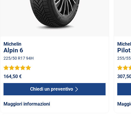
Michelin
Michel
Alpin 6
Pilot
225/50 R17 94H
255/55
164,50 €
307,50
Chiedi un preventivo
Maggiori informazioni
Maggio