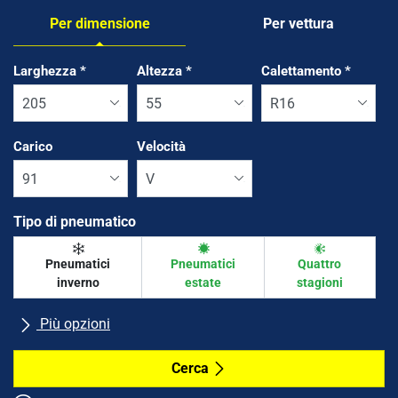
Per dimensione
Per vettura
Tab updated: Per dimensione
Larghezza
*
Altezza
*
Calettamento
*
Carico
Velocità
Tipo di pneumatico
Pneumatici
Pneumatici
Quattro
inverno
estate
stagioni
Più opzioni
Tutte le marche
Cerca