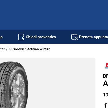
pp
Chiedi preventivo
Prenota appunt
ter
BFGoodrich Activan Winter
BF
A
19
1