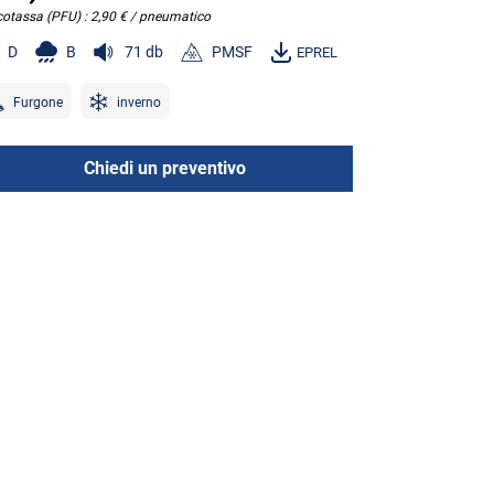
cotassa (PFU) : 2,90 € / pneumatico
D
B
71 db
PMSF
EPREL
Furgone
inverno
Chiedi un preventivo