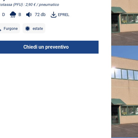
cotassa (PFU) : 2,90 € / pneumatico
D
B
72 db
EPREL
Furgone
estate
Chiedi un preventivo