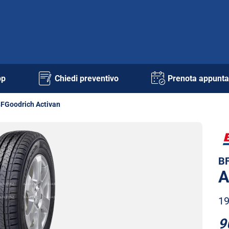
pp
Chiedi preventivo
Prenota appunt
FGoodrich Activan
BF
A
19
9