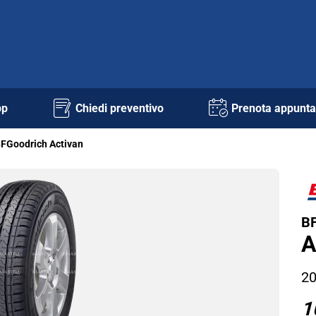
pp
Chiedi preventivo
Prenota appunt
FGoodrich Activan
BF
A
20
1