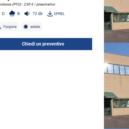
cotassa (PFU) : 2,90 € / pneumatico
D
B
72 db
EPREL
Furgone
estate
Chiedi un preventivo