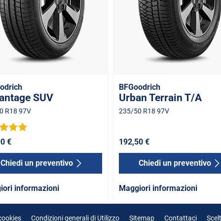
odrich
BFGoodrich
antage SUV
Urban Terrain T/A
0 R18 97V
235/50 R18 97V
0 €
192,50 €
Chiedi un preventivo
Chiedi un preventivo
ori informazioni
Maggiori informazioni
 cookies
Condizioni generali di Utilizzo
Sitemap
Contattaci
Scel