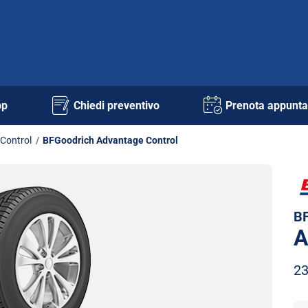
pp
Chiedi preventivo
Prenota appunt
Control
BFGoodrich Advantage Control
BF
A
23