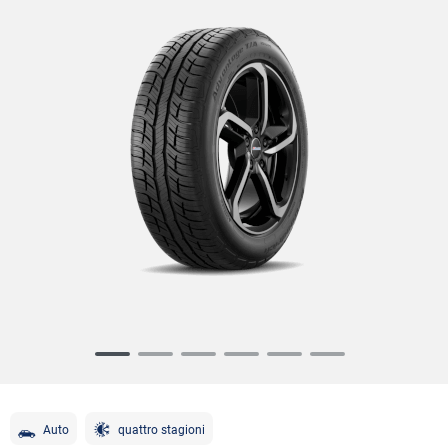
Item
1
of
6
Auto
quattro stagioni