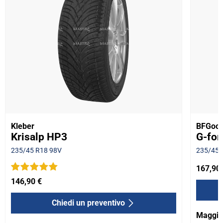
Kleber
BFGood
Krisalp HP3
G-for
235/45 R18 98V
235/45 
167,90
146,90 €
Chiedi un preventivo
Maggior