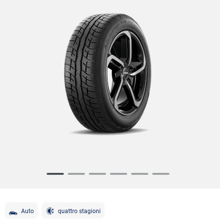
Item
1
of
6
Auto
quattro stagioni