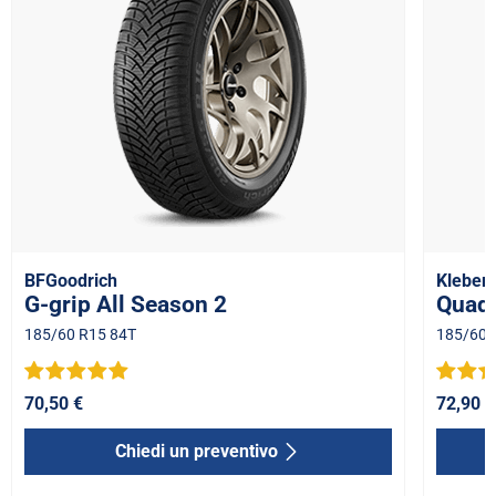
BFGoodrich
Kleber
G-grip All Season 2
Quadr
185/60 R15 84T
185/60 
70,50 €
72,90 €
Chiedi un preventivo